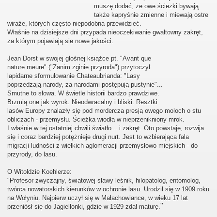
muszę dodać, że owe ścieżki bywają
także kapryśnie zmienne i miewają ostre
wiraże, których często niepodobna przewidzieć.
Właśnie na dzisiejsze dni przypada nieoczekiwanie gwałtowny zakręt,
za którym pojawiają sie nowe jakości.
Jean Dorst w swojej głośnej książce pt. "
Avant que
nature meure" ("Zanim zginie przyroda") przytoczył
lapidarne sformułowanie Chateaubrianda: "Lasy
poprzedzają narody, za narodami postępują pustynie"...
Smutne to słowa. W świetle historii bardzo prawdziwe.
Brzmią one jak wyrok. Nieodwracalny i bliski. Resztki
lasów Europy znalazły się pod mordercza presją owego moloch o stu
obliczach - przemysłu. Ścieżka wiodła w nieprzenikniony mrok.
I właśnie w tej ostatniej chwili światło... i zakręt. Oto powstaje, rozwija
się i coraz bardziej potężnieje drugi nurt. Jest to wzbierająca fala
migracji ludności z wielkich aglomeracji przemysłowo-miejskich - do
przyrody, do lasu.
O Witoldzie Koehlerze:
"Profesor zwyczajny, światowej sławy leśnik, hilopatolog, entomolog,
twórca nowatorskich kierunków w ochronie lasu. Urodził się w 1909 roku
na Wołyniu. Najpierw uczył się w Małachowiance, w wieku 17 lat
"
przeniósł się do Jagiellonki, gdzie w 1929 zdał maturę.