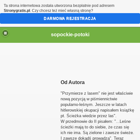
Ta strona internetowa została utworzona bezpłatnie pod adresem
Stronygratis.pl
. Czy chcesz też mieć własną stronę?
DARMOWA REJESTRACJA
sopockie-potoki
Od Autora
"Przymierze z lasem" nie jest właściwie
nową pozycją w piśmiennictwie
popularno-leśnym. Jeszcze w latach
hitlerowskiej okupacji napisałem książkę
pt. Ścieżka wiedzie przez las".
W przedmowie do II pisałem: "...Leśne
ścieżki mają to do siebie, że czas się
ich nie ima. Są zielone i zawsze świeże.
I zawsze dokądś prowadzą". Teraz