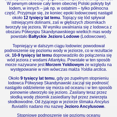
W pewnym okresie cały teren obecnej Polski pokryty był
lodem, w innych – jak np. w ostatnim – tylko północna
część. Przyjmuje się, że koniec epoki lodowcowej nastąpił
około
12 tysięcy lat temu
. Topiący się lód spływał
istniejącymi dolinami, zaś w głębszych zbiornikach
tworzyły się jeziora.
W wyniku uwalniania się z lodowca z
obszaru Półwyspu Skandynawskiego wielkich mas wody
powstało
Bałtyckie Jezioro Lodowe
(Lodowcowe).
Topniejący w dalszym ciągu lodowiec powodował
podnoszenie się poziomu wody w jeziorze, co w rezultacie
ok.
10-9 tysięcy lat temu
doprowadziło do połączenia się
wód jeziora z wodami Atlantyku. Powstałe w ten sposób
morze nazywane jest
Morzem Yoldiowym
ze względu na
występowanie w nim wówczas małża
Yoldia arctica
.
Około
9 tysięcy lat temu
, gdy po zupełnym stopnieniu
lodowca Półwysep Skandynawski zaczął się podnosić
nastąpiło oddzielenie się morza od oceanu i w ten sposób
ponownie utworzyło się jezioro. Zasilany teraz przez
słodką wodę zbiornik zasiedlany był przez zwierzęta
słodkowodne.
Od żyjącego w jeziorze ślimaka
Ancylus
fluviatilis
nadano mu nazwę
Jezioro Ancylusowe
.
Stopniowe podnoszenie się poziomu oceanu