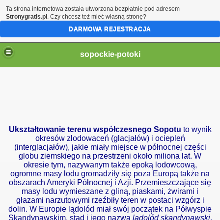
Ta strona internetowa została utworzona bezpłatnie pod adresem
Stronygratis.pl
. Czy chcesz też mieć własną stronę?
DARMOWA REJESTRACJA
sopockie-potoki
Ukształtowanie terenu współczesnego Sopotu
to wynik
okresów zlodowaceń (glacjałów) i ociepleń
(interglacjałów), jakie miały miejsce w północnej części
globu ziemskiego na przestrzeni około miliona lat. W
okresie tym, nazywanym także epoką lodowcową,
ogromne masy lodu gromadziły się poza Europą także na
obszarach Ameryki Północnej i Azji. Przemieszczające się
masy lodu wymieszane z
gliną, piaskami, żwirami i
głazami narzutowymi
rzeźbiły teren w postaci wzgórz i
dolin. W Europie lądolód miał swój początek na Półwyspie
Skandynawskim, stąd i jego nazwa
lądolód skandynawski
.