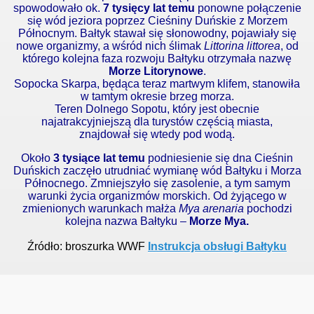
spowodowało ok.
7 tysięcy lat temu
ponowne połączenie
się wód jeziora poprzez Cieśniny Duńskie z Morzem
Północnym. Bałtyk stawał się słonowodny, pojawiały się
nowe organizmy, a wśród nich ślimak
Littorina littorea
, od
którego kolejna faza rozwoju Bałtyku otrzymała nazwę
Morze Litorynowe
.
Sopocka Skarpa, będąca teraz martwym klifem, stanowiła
w tamtym okresie brzeg morza.
Teren Dolnego Sopotu, który jest obecnie
najatrakcyjniejszą dla turystów częścią miasta,
znajdował się wtedy pod wodą.
Około
3 tysiące lat temu
podniesienie się dna Cieśnin
Duńskich zaczęło utrudniać wymianę wód Bałtyku i Morza
Północnego. Zmniejszyło się zasolenie, a tym samym
warunki życia organizmów morskich.
Od żyjącego w
zmienionych warunkach
małża
Mya arenaria
pochodzi
kolejna nazwa Bałtyku –
Morze Mya.
Źródło: broszurka WWF
Instrukcja obsługi Bałtyku