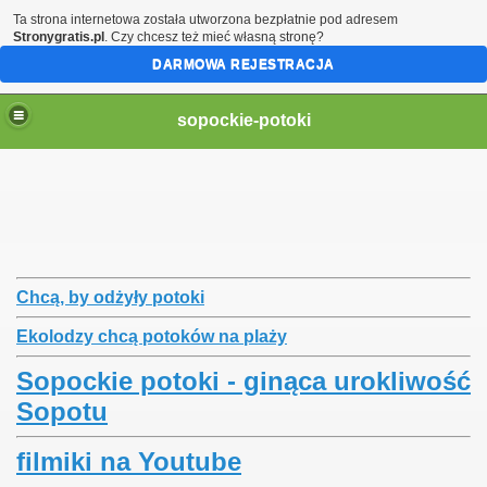
Ta strona internetowa została utworzona bezpłatnie pod adresem
Stronygratis.pl
. Czy chcesz też mieć własną stronę?
DARMOWA REJESTRACJA
sopockie-potoki
Chcą, by odżyły potoki
Ekolodzy chcą potoków na plaży
Sopockie potoki - ginąca urokliwość
Sopotu
filmiki na Youtube