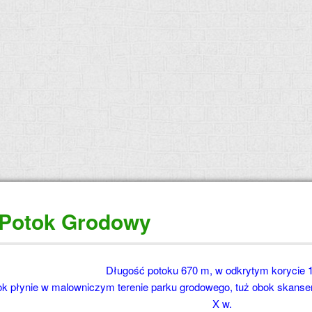
 Potok Grodowy
Długość potoku 670 m, w odkrytym korycie 
k płynie w malowniczym terenie parku grodowego, tuż obok skansenu 
X w.