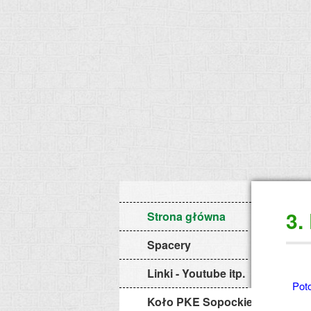
3.
Strona główna
Spacery
Linki - Youtube itp.
Poto
Koło PKE Sopockie Potoki