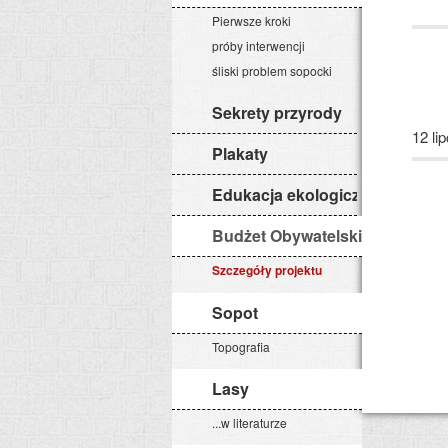
Pierwsze kroki
próby interwencji
śliski problem sopocki
Sekrety przyrody
12 li
Plakaty
Edukacja ekologiczna
Budżet Obywatelski 2015
Szczegóły projektu
Sopot
Topografia
Lasy
...w literaturze