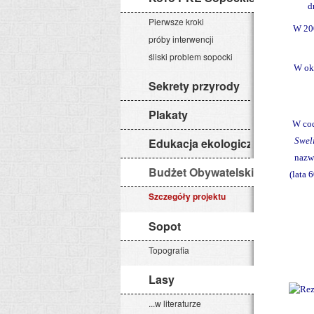
d
Pierwsze kroki
W 200
próby interwencji
śliski problem sopocki
W ok
Sekrety przyrody
Plakaty
W co
Edukacja ekologiczna
Swel
nazw
Budżet Obywatelski 2015
(lata 
Szczegóły projektu
Sopot
Topografia
Lasy
...w literaturze