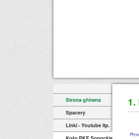
1.
Strona główna
Spacery
Linki - Youtube itp.
Płyną
Koło PKE Sopockie Potoki