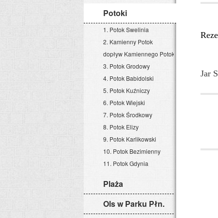
Potoki
1. Potok Swelinia
Reze
2. Kamienny Potok
dopływ Kamiennego Potoku
3. Potok Grodowy
Jar 
4. Potok Babidolski
5. Potok Kuźniczy
6. Potok Wiejski
7. Potok Środkowy
8. Potok Elizy
9. Potok Karlikowski
10. Potok Bezimienny
11. Potok Gdynia
Plaża
Ols w Parku Płn.