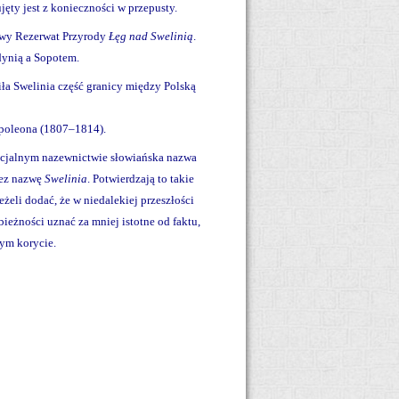
ęty jest z konieczności w przepusty.
owy Rezerwat Przyrody
Łęg nad Swelinią
.
ynią a Sopotem.
ła Swelinia część granicy między Polską
apoleona (1807–1814).
ficjalnym nazewnictwie słowiańska nazwa
zez nazwę
Swelinia
. Potwierdzają to takie
Jeżeli dodać, że w niedalekiej przeszłości
bieżności uznać za mniej istotne od faktu,
tym korycie.