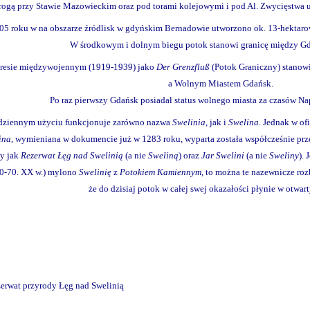
rogą przy Stawie Mazowieckim oraz pod torami kolejowymi i pod Al. Zwycięstwa uj
5 roku w na obszarze źródlisk w gdyńskim Bernadowie utworzono ok. 13‑hektar
W środkowym i dolnym biegu potok stanowi granicę między Gd
resie międzywojennym (1919-1939) jako
Der Grenzfluß
(Potok Graniczny) stanowi
a Wolnym Miastem Gdańsk.
Po raz pierwszy Gdańsk posiadał status wolnego miasta za czasów N
dziennym użyciu funkcjonuje zarówno nazwa
Swelinia
, jak i
Swelina
. Jednak w o
ina
, wymieniana w dokumencie już w 1283 roku, wyparta została współcześnie pr
y jak
Rezerwat Łęg nad Swelinią
(a nie
Sweliną
) oraz
Jar Swelini
(a nie
Sweliny
). 
60-70. XX w.) mylono
Swelinię
z
Potokiem Kamiennym
, to można te nazewnicze roz
że do dzisiaj potok w całej swej okazałości płynie w otwar